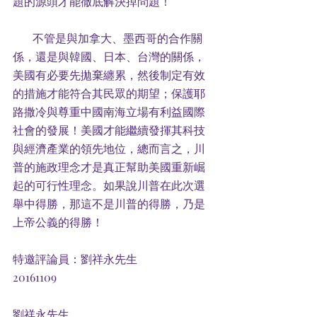
題的源頭才能徹底解決掉問題！
       不管是與加拿大、墨西哥的合作關
係，還是與韓國、日本、台灣的關係，
美國有必要先拋棄纏累，然後制定有效
的措施才能符合其民眾的期望；保護耶
路撒冷與尊重中國南海立場有利益國際
社會的發展！美國才能繼續發揮其科技
與經濟產業的領先地位，總而言之，川
普的施政理念才是真正幫助美國重新崛
起的可行性理念。如果說川普在此次選
舉中得勝，那這不是川普的得勝，乃是
上帝公義的得勝！
特邀評論員：劉祥永先生
20161109
劉祥永先生