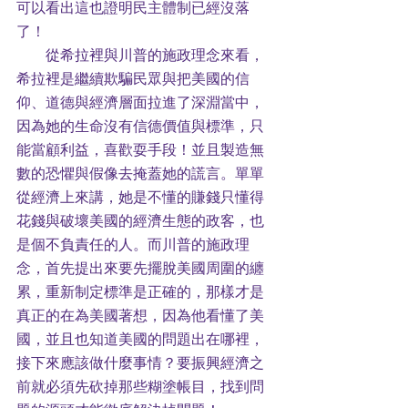
可以看出這也證明民主體制已經沒落
了！
        從希拉裡與川普的施政理念來看，
希拉裡是繼續欺騙民眾與把美國的信
仰、道德與經濟層面拉進了深淵當中，
因為她的生命沒有信德價值與標準，只
能當顧利益，喜歡耍手段！並且製造無
數的恐懼與假像去掩蓋她的謊言。單單
從經濟上來講，她是不懂的賺錢只懂得
花錢與破壞美國的經濟生態的政客，也
是個不負責任的人。而川普的施政理
念，首先提出來要先擺脫美國周圍的纏
累，重新制定標準是正確的，那樣才是
真正的在為美國著想，因為他看懂了美
國，並且也知道美國的問題出在哪裡，
接下來應該做什麼事情？要振興經濟之
前就必須先砍掉那些糊塗帳目，找到問