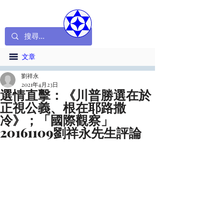
文章
劉祥永
2021年4月23日
選情直擊：《川普勝選在於
正視公義、根在耶路撒
冷》；「國際觀察」
20161109劉祥永先生評論