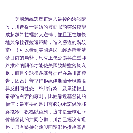
美國總統選舉正進入最後的決戰階
段，川普從一開始的被動狀態突然轉變
成超越希拉裡的大逆轉，並且正在加快
地與希拉裡拉遠距離，進入勝選的階段
當中！可以看到美國選民已經逐漸看清
楚目前的局勢，只有正視公義與注重耶
路撒冷的關係才能使美國脫離墮落於衰
退，而且全球很多基督徒都在為川普禱
告，因為川普堅持拒絕伊斯蘭全球擴張
與反對同性戀、墮胎行為，及承諾把上
帝帶進白宮的原則，比較靠近基督徒的
價值；最重要的是川普必須承諾保護耶
路撒冷，祝福以色列，這才是全球近40
億基督徒的共同心願，川普已經沒有退
路，只有堅持公義與回歸耶路撒冷基督