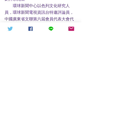
        環球新聞中心以色列文化研究人
員，環球新聞電視資訊台特邀評論員，
中國廣東省文聯第六屆會員代表大會代
表，中國廣東省電影家協會會員代表、
中國廣東省音樂家協會會員
標記：
政治
美國
川普
希拉里
造假
政客
民主黨
2016
電郵們
總統大選
第45任總統
留言