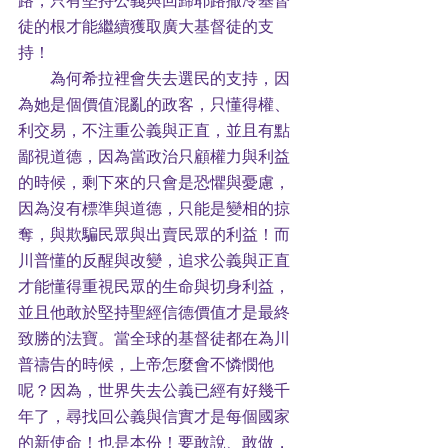
徒的根才能繼續獲取廣大基督徒的支
持！
        為何希拉裡會失去選民的支持，因
為她是個價值混亂的政客，只懂得權、
利交易，不注重公義與正直，並且有點
鄙視道德，因為當政治只顧權力與利益
的時候，剩下來的只會是恐懼與憂慮，
因為沒有標準與道德，只能是變相的掠
奪，與欺騙民眾與出賣民眾的利益！而
川普懂的反醒與改變，追求公義與正直
才能懂得重視民眾的生命與切身利益，
並且他敢於堅持聖經信德價值才是最終
致勝的法寶。當全球的基督徒都在為川
普禱告的時候，上帝怎麼會不憐憫他
呢？因為，世界失去公義已經有好幾千
年了，尋找回公義與信實才是每個國家
的新使命！也是本份！要敢說、敢做，