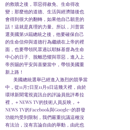
的救贖之後，罪惡得赦免、生命得改
變；那麼他的道德、生活與經濟隨後也
會得到很大的翻轉，如果他自己願意的
話！這就是真理的力量。所以，川普當
選美國第58屆總統之後，他要確保自己
的生命信仰與道德行為繼續在上帝的裡
面，也要帶領民眾過以耶穌基督為生命
中心的日子、脫離恐懼與罪惡，進入上
帝所賜的平安與喜樂當中，帶領美國重
新上路！
       美國總統選舉已經進入激烈的競爭當
中，從11月7日至11月9日這幾天裡，由於
環球新聞電視資訊台的評論員批評希拉
裡，＋NEWS TV的技術人員反映，＋
NEWS TV的Facebook與Google+的群發
功能均受到限制，我們嚴重抗議這種沒
有法治，沒有言論自由的舉動，由此也