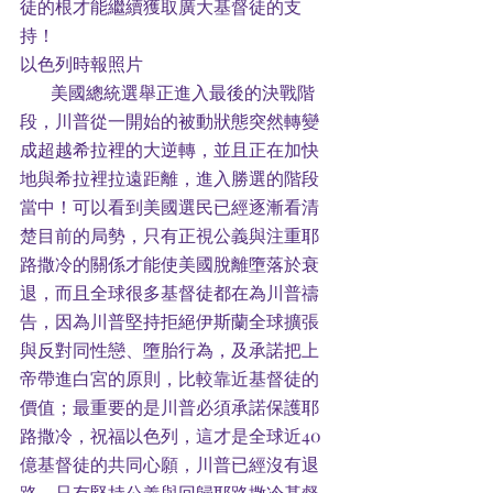
徒的根才能繼續獲取廣大基督徒的支
持！ 
以色列時報照片
       美國總統選舉正進入最後的決戰階
段，川普從一開始的被動狀態突然轉變
成超越希拉裡的大逆轉，並且正在加快
地與希拉裡拉遠距離，進入勝選的階段
當中！可以看到美國選民已經逐漸看清
楚目前的局勢，只有正視公義與注重耶
路撒冷的關係才能使美國脫離墮落於衰
退，而且全球很多基督徒都在為川普禱
告，因為川普堅持拒絕伊斯蘭全球擴張
與反對同性戀、墮胎行為，及承諾把上
帝帶進白宮的原則，比較靠近基督徒的
價值；最重要的是川普必須承諾保護耶
路撒冷，祝福以色列，這才是全球近40
億基督徒的共同心願，川普已經沒有退
路，只有堅持公義與回歸耶路撒冷基督